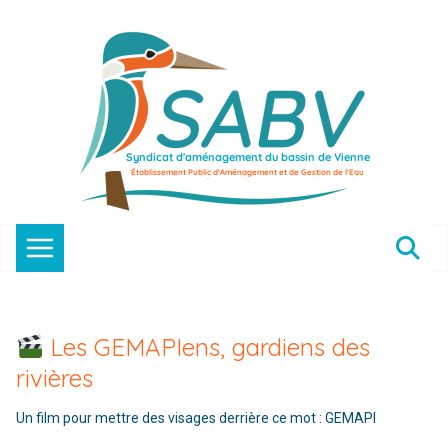
Passer
au
contenu
Les GEMAPIens, gardiens des
rivières
Un film pour mettre des visages derrière ce mot : GEMAPI