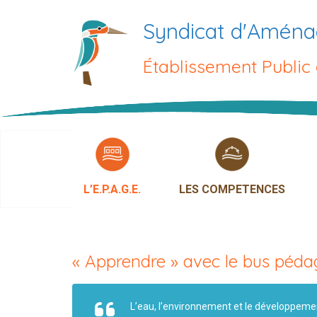
Passer
Syndicat d'Aména
au
contenu
Établissement Public
L’E.P.A.G.E.
LES COMPETENCES
« Apprendre » avec le bus péd
L’eau, l’environnement et le développeme