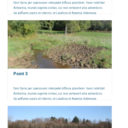
Dein Syria per speciosam interpatet diffusa planitiem. hanc nobilitat
Antiochia, mundo cognita civitas, cui non certaverit alia advecticiis
ita adfluere copiis et internis, et Laodicia et Apamia itidemque
Seleucia iam inde a primis auspiciis florentissimae.
Point 3
Dein Syria per speciosam interpatet diffusa planitiem. hanc nobilitat
Antiochia, mundo cognita civitas, cui non certaverit alia advecticiis
ita adfluere copiis et internis, et Laodicia et Apamia itidemque
Seleucia iam inde a primis auspiciis florentissimae.