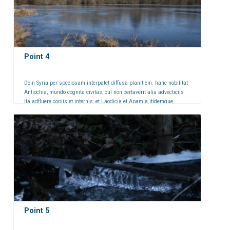
Point 4
Dein Syria per speciosam interpatet diffusa planitiem. hanc nobilitat
Antiochia, mundo cognita civitas, cui non certaverit alia advecticiis
ita adfluere copiis et internis, et Laodicia et Apamia itidemque
Seleucia iam inde a primis auspiciis florentissimae.
Point 5