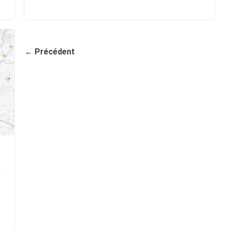
← Précédent
n