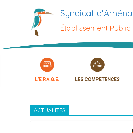
Passer
Syndicat d'Aména
au
contenu
Établissement Public
L’E.P.A.G.E.
LES COMPETENCES
ACTUALITES