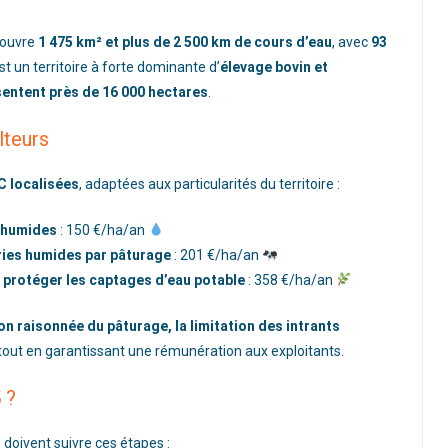
ouvre
1 475 km² et plus de 2 500 km de cours d’eau
, avec
93
est un territoire à forte dominante d’
élevage bovin et
entent près de 16 000 hectares
.
lteurs
C localisées
, adaptées aux particularités du territoire :
x humides
: 150 €/ha/an
ries humides par pâturage
: 201 €/ha/an
 protéger les captages d’eau potable
: 358 €/ha/an
on raisonnée du pâturage, la limitation des intrants
 tout en garantissant une rémunération aux exploitants.
 ?
doivent suivre ces étapes :