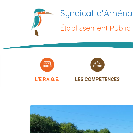
Passer
Syndicat d'Aména
au
contenu
Établissement Public
L’E.P.A.G.E.
LES COMPETENCES