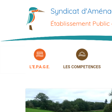
Passer
Syndicat d'Aména
au
contenu
Établissement Public
L’E.P.A.G.E.
LES COMPETENCES