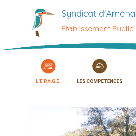
Passer
Syndicat d'Aména
au
contenu
Établissement Public
L’E.P.A.G.E.
LES COMPETENCES